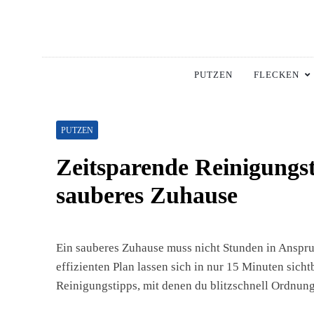
Skip
to
content
Hausha
Die Besten Tipps Für
PUTZEN
FLECKEN
PUTZEN
Zeitsparende Reinigungst
sauberes Zuhause
Ein sauberes Zuhause muss nicht Stunden in Anspru
effizienten Plan lassen sich in nur 15 Minuten sicht
Reinigungstipps, mit denen du blitzschnell Ordnung