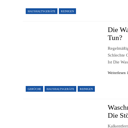
HAUSHALTSGERÄTE
REINIGEN
Die Wa
Tun?
Regelmäßig
Schlechte 
Ist Die W
Weiterlesen
GERÜCHE
HAUSHALTSGERÄTE
REINIGEN
Waschm
Die St
Kalkentfer