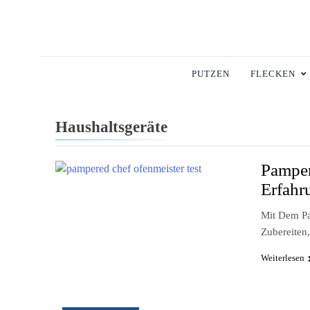
Skip
to
content
Hausha
Die Besten Tipps Für
PUTZEN
FLECKEN
Haushaltsgeräte
Pamper
Erfahr
Mit Dem Pa
Zubereiten
Weiterlesen