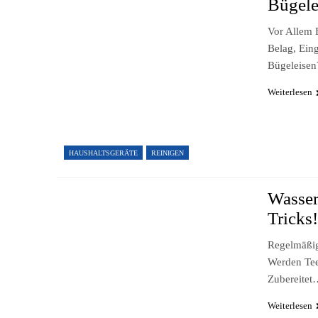
Bügele
Vor Allem 
Belag, Ein
Bügeleise
Weiterlesen
HAUSHALTSGERÄTE
REINIGEN
Wasser
Tricks
Regelmäßig
Werden Tee
Zubereitet
Weiterlesen