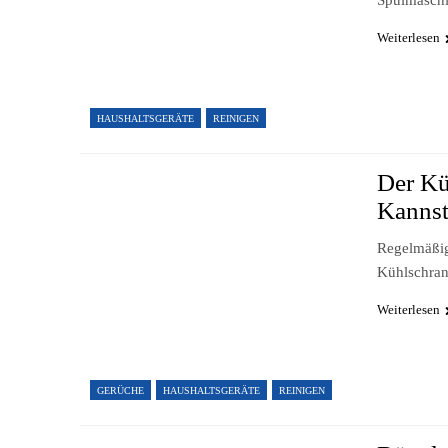
Spülmaschi
Weiterlesen
HAUSHALTSGERÄTE
REINIGEN
Der Kü
Kanns
Regelmäßig
Kühlschran
Weiterlesen
GERÜCHE
HAUSHALTSGERÄTE
REINIGEN