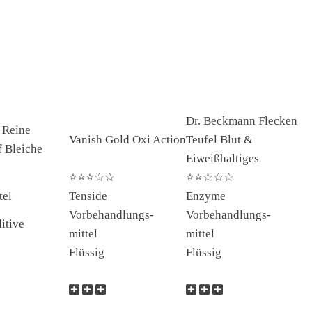
Dr. Beckmann Flecken
 Reine
Vanish Gold Oxi Action
Teufel Blut &
f Bleiche
Eiweißhaltiges
⭐⭐⭐☆☆
⭐⭐☆☆☆
tel
Tenside
Enzyme
Vorbehandlungs-
Vorbehandlungs-
itive
mittel
mittel
Flüssig
Flüssig