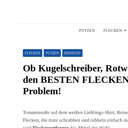
Skip
to
content
Hausha
Die Besten Tipps Für
PUTZEN
FLECKEN
FLECKEN
PUTZEN
REINIGEN
Ob Kugelschreiber, Rotwe
den BESTEN FLECKEN
Problem!
Tomatensoße auf dem weißen Lieblings-Shirt, Rotwe
Flecken, die trotz schrubben und rubbeln einfach 
sind
Fleckenentferner
das Mittel der Wahl.