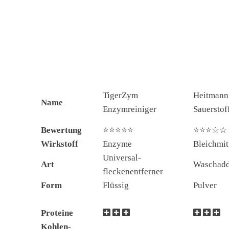
TigerZym
Heitmann
Name
Enzymreiniger
Sauerstof
Bewertung
⭐⭐⭐⭐⭐
⭐⭐⭐☆☆
Wirkstoff
Enzyme
Bleichmit
Universal-
Art
Waschadd
fleckenentferner
Form
Flüssig
Pulver
Reinigung
Proteine
Kohlen-