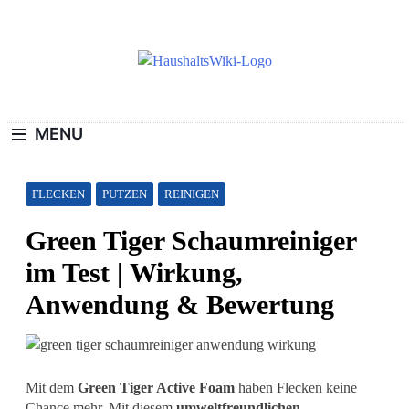
Skip
to
content
Haushaltswiki.d
Die Besten Tipps Für Zuhause.
MENU
FLECKEN
PUTZEN
REINIGEN
Green Tiger Schaumreiniger
im Test | Wirkung,
Anwendung & Bewertung
Mit dem
Green Tiger Active Foam
haben Flecken keine
Chance mehr. Mit diesem
umweltfreundlichen