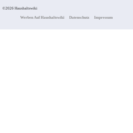
©2026 Haushaltswiki
Werben Auf Haushaltswiki
Datenschutz
Impressum