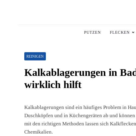
Skip
to
content
Hausha
Die Besten Tipps Für
PUTZEN
FLECKEN
REINIGEN
Kalkablagerungen in Ba
wirklich hilft
Kalkablagerungen sind ein häufiges Problem in Haus
Duschköpfen und in Küchengeräten ab und können d
mit den richtigen Methoden lassen sich Kalkflecken
Chemikalien.