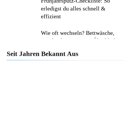
Frühjahrsputz-Checkliste: So
erledigst du alles schnell &
effizient
Wie oft wechseln? Bettwäsche,
Handtücher & Co. im Überblick
Seit Jahren Bekannt Aus
Minimalismus im Haushalt: Wie
weniger Dinge dein Leben
erleichtern