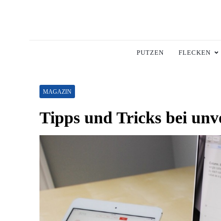
Skip
to
content
Hausha
Die Besten Tipps Für
PUTZEN
FLECKEN
MAGAZIN
Tipps und Tricks bei un