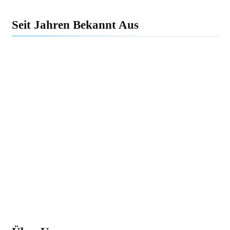
Handtücher & Co. im Überblick
Seit Jahren Bekannt Aus
Minimalismus im Haushalt: Wie
weniger Dinge dein Leben
erleichtern