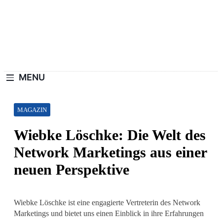
Skip
to
content
Haushaltswiki.de
Die Besten Tipps Für Zuhause.
MENU
MAGAZIN
Wiebke Löschke: Die Welt des
Network Marketings aus einer
neuen Perspektive
Wiebke Löschke ist eine engagierte Vertreterin des Network
Marketings und bietet uns einen Einblick in ihre Erfahrungen