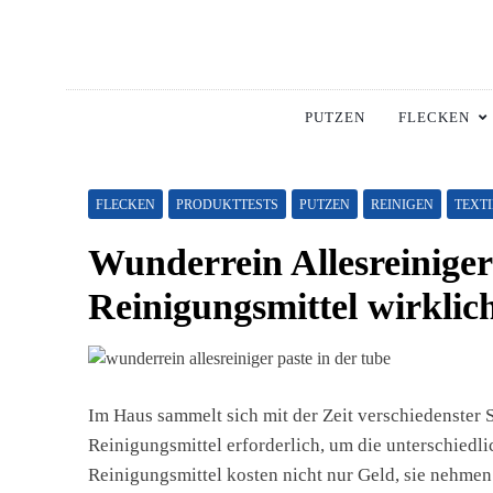
Skip
to
content
Hausha
Die Besten Tipps Für
PUTZEN
FLECKEN
FLECKEN
PRODUKTTESTS
PUTZEN
REINIGEN
TEXTI
Wunderrein Allesreiniger
Reinigungsmittel wirklic
Im Haus sammelt sich mit der Zeit verschiedenster 
Reinigungsmittel erforderlich, um die unterschiedli
Reinigungsmittel kosten nicht nur Geld, sie nehmen 