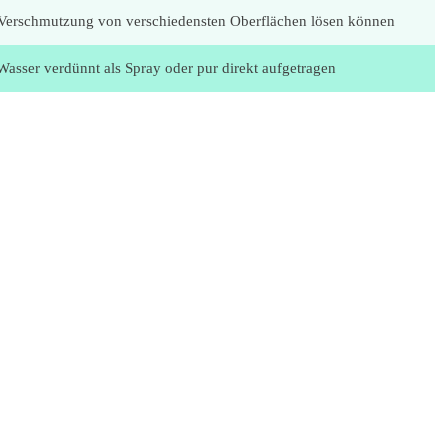
e Verschmutzung von verschiedensten Oberflächen lösen können
Wasser verdünnt als Spray oder pur direkt aufgetragen