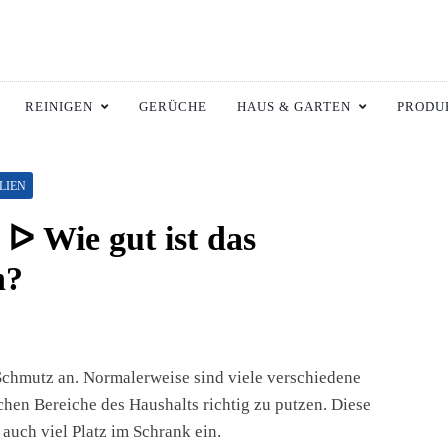
ltswiki.de
 Zuhause.
REINIGEN
GERÜCHE
HAUS & GARTEN
PRODU
LIEN
 ᐅ Wie gut ist das
h?
Schmutz an. Normalerweise sind viele verschiedene
chen Bereiche des Haushalts richtig zu putzen. Diese
auch viel Platz im Schrank ein.