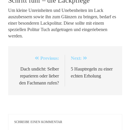
Schritt fünf – die Lackpflege
Um kleine Unreinheiten und Unebenheiten im Lack
auszubessern sowie ihn zum Glänzen zu bringen, bedarf es
einer besonderen Lackpolitur. Diese sollte mit einem
speziellen Politur Tuch aufgetragen und eingeriebenen
werden.
Beitragsnavigation
Previous:
Next:
Dach undicht: Selber
5 Hauptregeln zu einer
reparieren oder lieber
echten Erholung
den Fachmann rufen?
SCHREIBE EINEN KOMMENTAR