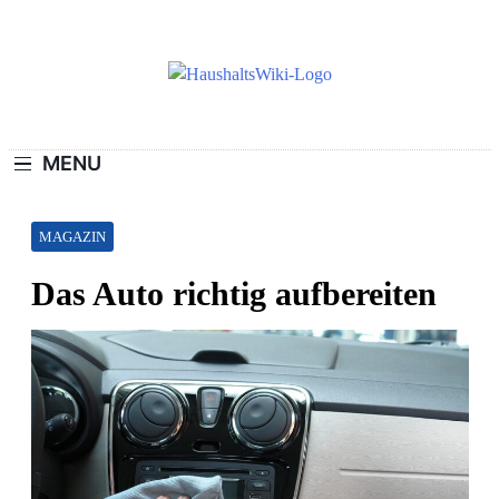
Skip
to
content
Haushaltswiki.d
Die Besten Tipps Für Zuhause.
MENU
MAGAZIN
Das Auto richtig aufbereiten