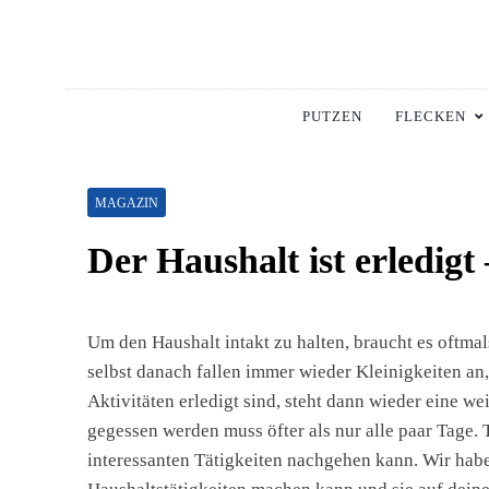
Skip
to
content
Hausha
Die Besten Tipps Für
PUTZEN
FLECKEN
MAGAZIN
Der Haushalt ist erledigt 
Um den Haushalt intakt zu halten, braucht es oftm
selbst danach fallen immer wieder Kleinigkeiten an
Aktivitäten erledigt sind, steht dann wieder eine w
gegessen werden muss öfter als nur alle paar Tage. 
interessanten Tätigkeiten nachgehen kann. Wir hab