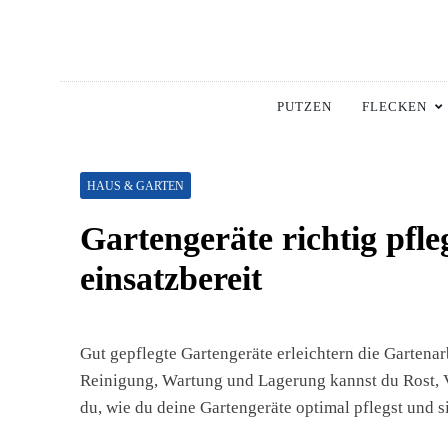
Skip
to
content
Hausha
Die Besten Tipps Für
PUTZEN
FLECKEN
HAUS & GARTEN
Gartengeräte richtig pfle
einsatzbereit
Gut gepflegte Gartengeräte erleichtern die Gartenarb
Reinigung, Wartung und Lagerung kannst du Rost, V
du, wie du deine Gartengeräte optimal pflegst und si