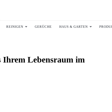
ltswiki.de
 Zuhause.
REINIGEN
GERÜCHE
HAUS & GARTEN
PRODU
us Ihrem Lebensraum im