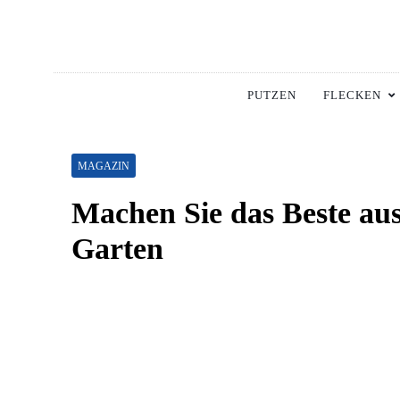
Skip
to
content
Hausha
Die Besten Tipps Für
PUTZEN
FLECKEN
MAGAZIN
Machen Sie das Beste a
Garten