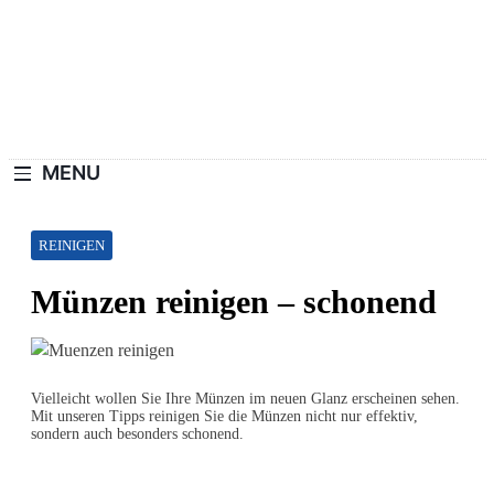
Skip
to
content
Haushaltswiki.de
Die Besten Tipps Für Zuhause.
MENU
REINIGEN
Münzen reinigen – schonend
Vielleicht wollen Sie Ihre Münzen im neuen Glanz erscheinen sehen.
Mit unseren Tipps reinigen Sie die Münzen nicht nur effektiv,
sondern auch besonders schonend.