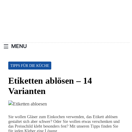
Skip
to
content
Haushaltswiki.de
Die Besten Tipps Für Zuhause.
MENU
TIPPS FÜR DIE KÜCHE
Etiketten ablösen – 14
Varianten
Sie wollen Gläser zum Einkochen verwenden, das Etikett ablösen
gestaltet sich aber schwer? Oder Sie wollen etwas verschenken und
das Preisschild klebt besonders fest? Mit unseren Tipps finden Sie
für jeden Kleber eine Lösung.