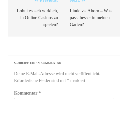
Beitragsnavigation
Previous:
Next:
Lohnt es sich wirklich,
Linde vs. Ahorn – Was
in Online Casinos zu
passt besser in meinen
spielen?
Garten?
SCHREIBE EINEN KOMMENTAR
Deine E-Mail-Adresse wird nicht veröffentlicht.
Erforderliche Felder sind mit
*
markiert
Kommentar
*