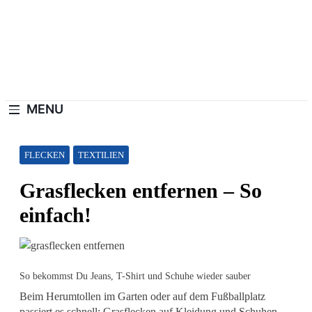
Skip
to
content
Haushaltswiki.de
Die Besten Tipps Für Zuhause.
MENU
FLECKEN
TEXTILIEN
Grasflecken entfernen – So
einfach!
So bekommst Du Jeans, T-Shirt und Schuhe wieder sauber
Beim Herumtollen im Garten oder auf dem Fußballplatz
passiert es schnell: Grasflecken auf Kleidung und Schuhen.