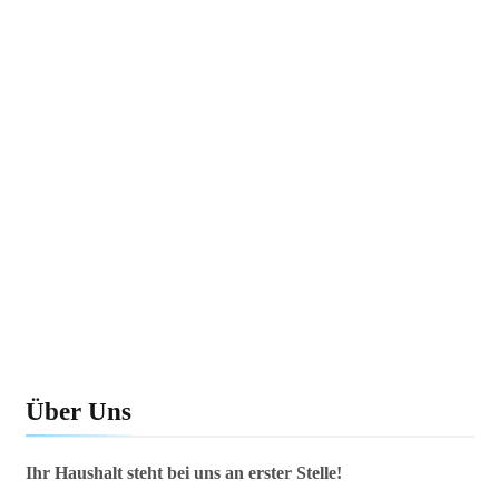
Make-up-Flecken auf Kleidung
entfernen – So klappt es ohne
Waschmaschine
Über Uns
Ihr Haushalt steht bei uns an erster Stelle!