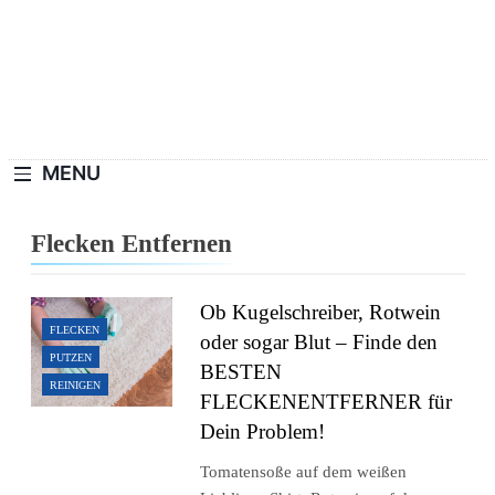
Skip
to
content
Haushaltswiki.de
Die Besten Tipps Für Zuhause.
MENU
Flecken Entfernen
Ob Kugelschreiber, Rotwein
FLECKEN
oder sogar Blut – Finde den
PUTZEN
BESTEN
REINIGEN
FLECKENENTFERNER für
Dein Problem!
Tomatensoße auf dem weißen