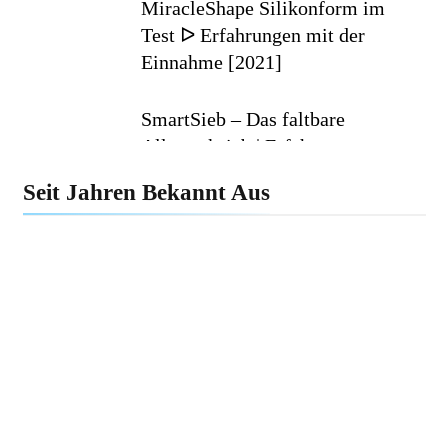
MiracleShape Silikonform im
Test ᐅ Erfahrungen mit der
Einnahme [2021]
SmartSieb – Das faltbare
Allzwecksieb | Erfahrungen
(2020)
Seit Jahren Bekannt Aus
DrainTiger Abflussreiniger im
Test ᐅ Bewertungen (2020)