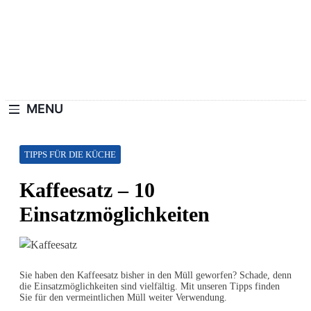
Skip
to
content
Haushaltswiki.de
Die Besten Tipps Für Zuhause.
MENU
TIPPS FÜR DIE KÜCHE
Kaffeesatz – 10
Einsatzmöglichkeiten
Sie haben den Kaffeesatz bisher in den Müll geworfen? Schade, denn
die Einsatzmöglichkeiten sind vielfältig. Mit unseren Tipps finden
Sie für den vermeintlichen Müll weiter Verwendung.